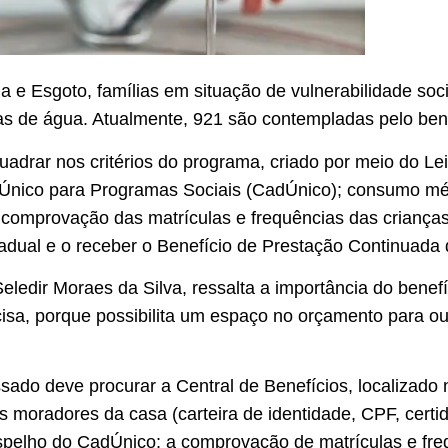
ua e Esgoto, famílias em situação de vulnerabilidade so
s de água. Atualmente, 921 são contempladas pelo bene
nquadrar nos critérios do programa, criado por meio do L
o Único para Programas Sociais (CadÚnico); consumo mé
 comprovação das matrículas e frequências das crianças
tadual e o receber o Benefício de Prestação Continuada 
Seledir Moraes da Silva, ressalta a importância do bene
sa, porque possibilita um espaço no orçamento para ou
essado deve procurar a Central de Benefícios, localizado
s moradores da casa (carteira de identidade, CPF, cert
 espelho do CadÚnico; a comprovação de matrículas e fr