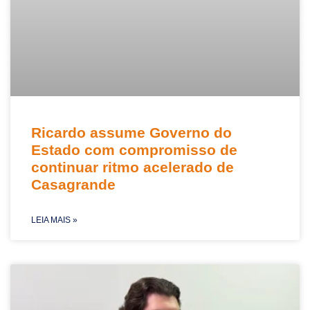
Ricardo assume Governo do
Estado com compromisso de
continuar ritmo acelerado de
Casagrande
LEIA MAIS »