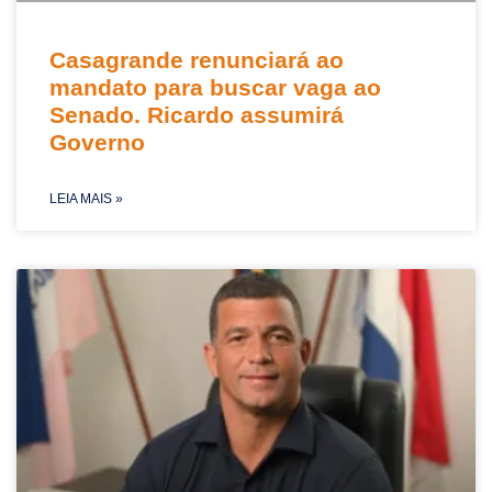
Casagrande renunciará ao
mandato para buscar vaga ao
Senado. Ricardo assumirá
Governo
LEIA MAIS »