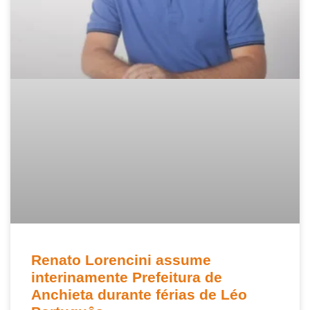
Renato Lorencini assume
interinamente Prefeitura de
Anchieta durante férias de Léo