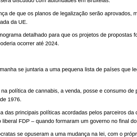
será discutido com autoridades em Bruxelas.
nça de que os planos de legalização serão aprovados, 
rada da UE.
nograma detalhado para que os projetos de propostas f
oderia ocorrer até 2024.
emanha se juntaria a uma pequena lista de países que le
a na política de cannabis, a venda, posse e consumo de
sde 1976.
a das principais políticas acordadas pelos parceiros da
o liberal FDP – quando formaram um governo no final d
ocratas se opuseram a uma mudança na lei, com o própri