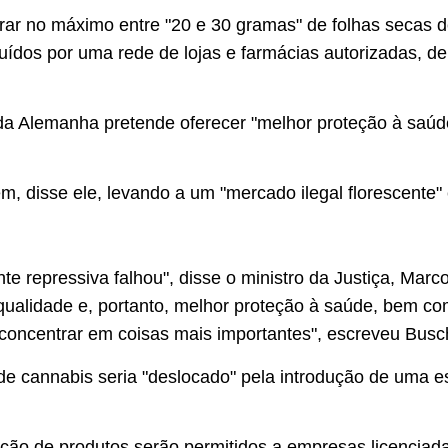
ar no máximo entre "20 e 30 gramas" de folhas secas 
buídos por uma rede de lojas e farmácias autorizadas, d
 da Alemanha pretende oferecer "melhor proteção à saúde
ém, disse ele, levando a um "mercado ilegal florescente"
te repressiva falhou", disse o ministro da Justiça, Mar
r qualidade e, portanto, melhor proteção à saúde, bem c
 concentrar em coisas mais importantes", escreveu Busc
 cannabis seria "deslocado" pela introdução de uma estr
cação de produtos serão permitidos a empresas licenci