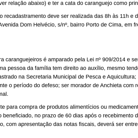
r relação abaixo) e ter a cata do caranguejo como prin
 recadastramento deve ser realizada das 8h às 11h e d
Avenida Dom Helvécio, s/nº, bairro Porto de Cima, em fre
ara caranguejeiros é amparado pela Lei nº 909/2014 e se
a pessoa da família tem direito ao auxílio, mesmo tend
trado na Secretaria Municipal de Pesca e Aquicultura; p
nte o período do defeso; ser morador de Anchieta com r
mal.
ente para compra de produtos alimentícios ou medicame
 beneficiado, no prazo de 60 dias após o recebimento d
io, com apresentação das notas fiscais, deverá ser entr