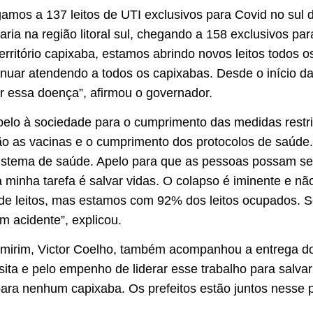
mos a 137 leitos de UTI exclusivos para Covid no su
aria na região litoral sul, chegando a 158 exclusivos p
rritório capixaba, estamos abrindo novos leitos todos o
uar atendendo a todos os capixabas. Desde o início da 
 essa doença”, afirmou o governador.
pelo à sociedade para o cumprimento das medidas restr
ão as vacinas e o cumprimento dos protocolos de saúde
sistema de saúde. Apelo para que as pessoas possam se
minha tarefa é salvar vidas. O colapso é iminente e nã
de leitos, mas estamos com 92% dos leitos ocupados. Se
m acidente”, explicou.
emirim, Victor Coelho, também acompanhou a entrega dos
ita e pelo empenho de liderar esse trabalho para salvar
 para nenhum capixaba. Os prefeitos estão juntos nesse p