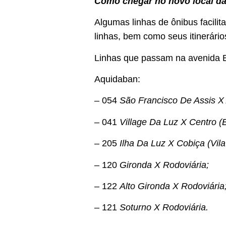
Como chegar no novo local da
Algumas linhas de ônibus facilit
linhas, bem como seus itinerári
Linhas que passam na avenida B
Aquidaban:
– 054
São Francisco De Assis X
– 041
Village Da Luz X Centro 
– 205
Ilha Da Luz X Cobiça (Vil
– 120
Gironda X Rodoviária;
– 122
Alto Gironda X Rodoviária
– 121
Soturno X Rodoviária.