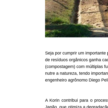
Seja por cumprir um importante p
de resíduos orgânicos ganha cada
(compostagem) com múltiplas fun
nutre a natureza, tendo importa
engenheiro agrônomo Diego Peliz
A Korin contribui para o proce
Japão, que otimiza a degradação 