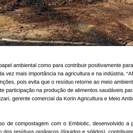
apel ambiental como para contribuir positivamente para 
 vez mais importância na agricultura e na indústria. “Af
ções, pois evita que o resíduo retorne ao meio ambien
nte participação na produção de alimentos saudáveis pa
ari, gerente comercial da Korin Agricultura e Meio Amb
sso de compostagem com o Embiotic, desenvolvido a par
dos resíduos orgânicos (líquidos e sólidos), contribuin