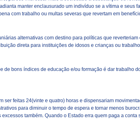
dianta manter enclausurado um indivíduo se a vítima e seus fam
ena com trabalho ou multas severas que revertam em benefício
uniárias alternativas com destino para políticas que reverter
ribuição direta para instituições de idosos e crianças ou trabalh
de bons índices de educação e/ou formação é dar trabalho dob
m ser feitas 24(vinte e quatro) horas e dispensariam movimenta
rativos para diminuir o tempo de espera e tornar menos burocrá
os excessos também. Quando o Estado erra quem paga a conta 