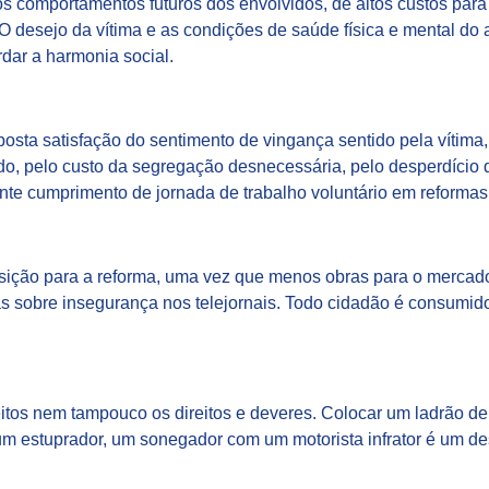
os comportamentos futuros dos envolvidos, de altos custos para
O desejo da vítima e as condições de saúde física e mental d
dar a harmonia social.
osta satisfação do sentimento de vingança sentido pela vítima,
ado, pelo custo da segregação desnecessária, pelo desperdíci
nte cumprimento de jornada de trabalho voluntário em reformas
posição para a reforma, uma vez que menos obras para o merca
as sobre insegurança nos telejornais. Todo cidadão é consumid
itos nem tampouco os direitos e deveres. Colocar um ladrão d
um estuprador, um sonegador com um motorista infrator é um des