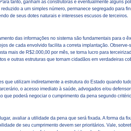
ara tanto, ganham as construtoras e eventualmente alguns pol
ora reduzido a um simples número, permanece segregado para fi
ndo de seus dotes naturais e interesses escusos de terceiros.
amento das informações no sistema são fundamentais para o ê
sejos de cada envolvido facilita a correta implantação. Observe
sta mais de R$2.000,00 por mês, se torna lucro para terceiriza
tos e outras estruturas que tornam cidadãos em verdadeiras cob
s que utilizam indiretamente a estrutura do Estado quando tud
carcerário, o acesso imediato à saúde, advogados e/ou defens
o que poderá negociar o cumprimento da pena segundo critérios
lugar, avaliar a utilidade da pena que será fixada. A forma da f
ilidade de seu cumprimento devem ser prioritários. Vale, sobre