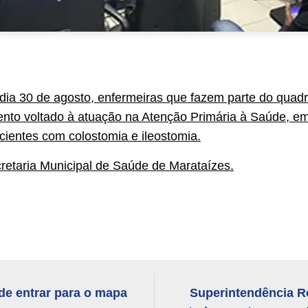
 dia 30 de agosto, enfermeiras que fazem parte do quad
to voltado à atuação na Atenção Primária à Saúde, em 
ientes com colostomia e ileostomia.
retaria Municipal de Saúde de Marataízes.
de entrar para o mapa
Superintendência Re