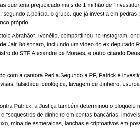
s que teria prejudicado mais de 1 milhão de “investido
 segundo a polícia, o grupo, que já investia em pedras 
co próprio.
tolo Abrahão”, Ivonélio, compartilhou no Instagram, ond
de Jair Bolsonaro, incluindo um vídeo do ex-deputado R
tro do STF Alexandre de Moraes, e outro citando Deus 
sado com a cantora Perlla.Segundo a PF, Patrick é invest
ivisas, falsidade ideológica, lavagem de dinheiro, usurp
tra Patrick, a Justiça também determinou o bloqueio n
 e "sequestros de dinheiro em contas bancárias, imóveis
e luxo, mina de esmeraldas, lanchas e criptoativos em po