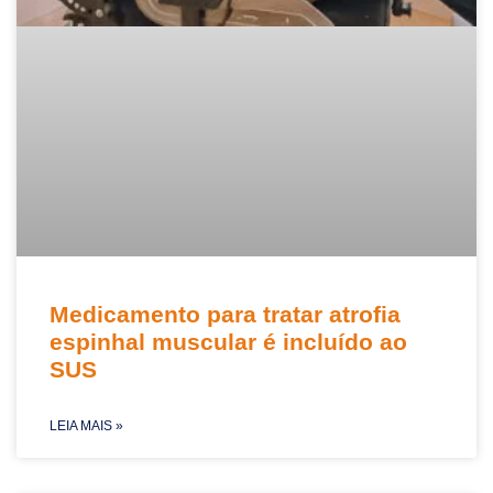
Medicamento para tratar atrofia
espinhal muscular é incluído ao
SUS
LEIA MAIS »