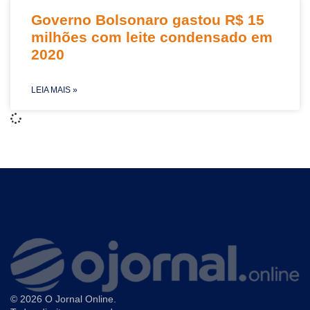
Governo Bolsonaro gastou R$ 15
milhões com leite condensado em
2020
LEIA MAIS »
© 2026 O Jornal Online.