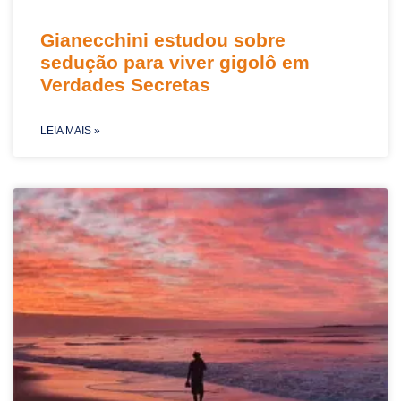
Gianecchini estudou sobre
sedução para viver gigolô em
Verdades Secretas
LEIA MAIS »