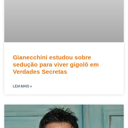
Gianecchini estudou sobre
sedução para viver gigolô em
Verdades Secretas
LEIA MAIS »