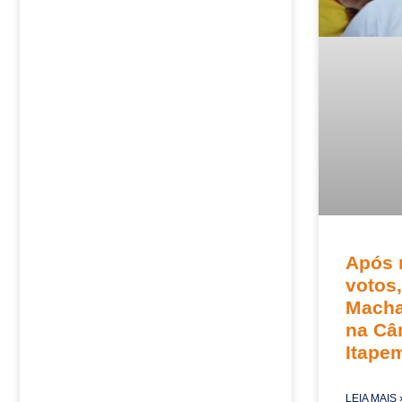
Após 
votos,
Macha
na Câ
Itape
LEIA MAIS 