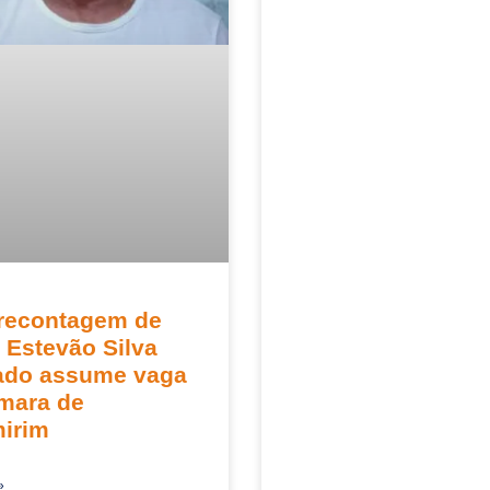
recontagem de
 Estevão Silva
do assume vaga
mara de
mirim
»