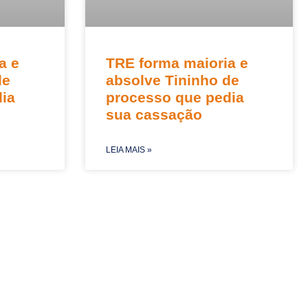
a e
TRE forma maioria e
de
absolve Tininho de
ia
processo que pedia
sua cassação
LEIA MAIS »