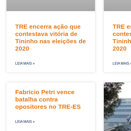
TRE encerra ação que
TRE e
contestava vitória de
contes
Tininho nas eleições de
Tininh
2020
2020
LEIA MAIS »
LEIA MAIS 
Fabrício Petri vence
batalha contra
opositores no TRE-ES
LEIA MAIS »