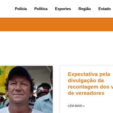
0
Polícia
Política
Esportes
Região
Estado
Expectativa pela
divulgação da
recontagem dos 
de vereadores
LEIA MAIS »