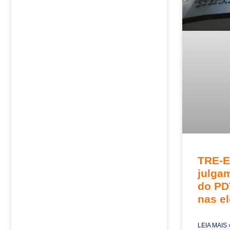
TRE-E
julga
do PD
nas e
LEIA MAIS 