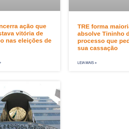
ncerra ação que
TRE forma maiori
tava vitória de
absolve Tininho 
o nas eleições de
processo que ped
sua cassação
»
LEIA MAIS »