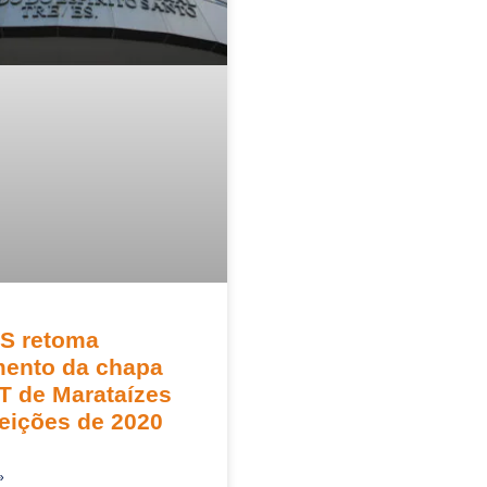
S retoma
mento da chapa
T de Marataízes
leições de 2020
»