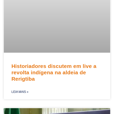
Historiadores discutem em live a
revolta indígena na aldeia de
Rerigtiba
LEIA MAIS »