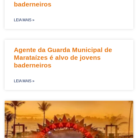
baderneiros
LEIA MAIS »
Agente da Guarda Municipal de
Marataízes é alvo de jovens
baderneiros
LEIA MAIS »