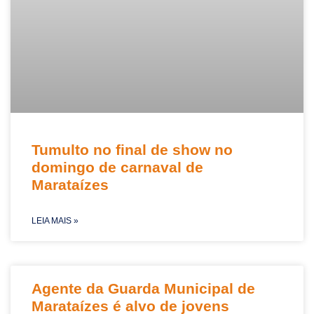
Tumulto no final de show no
domingo de carnaval de
Marataízes
LEIA MAIS »
Agente da Guarda Municipal de
Marataízes é alvo de jovens