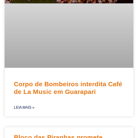
Corpo de Bombeiros interdita Café
de La Music em Guarapari
LEIA MAIS »
Bloco das Piranhas promete