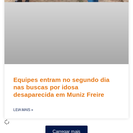
Equipes entram no segundo dia
nas buscas por idosa
desaparecida em Muniz Freire
LEIA MAIS »
Carregar mais