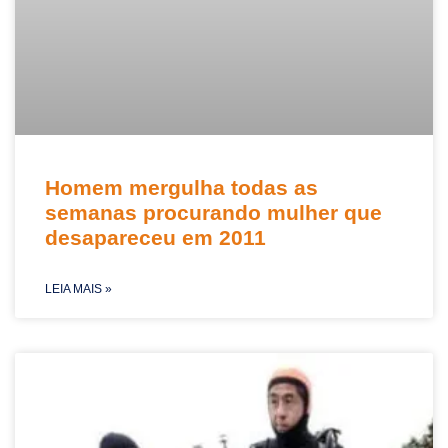
Homem mergulha todas as
semanas procurando mulher que
desapareceu em 2011
LEIA MAIS »