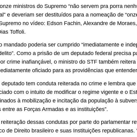
s onze ministros do Supremo “não servem pra porra nenh
l” e deveriam ser destituídos para a nomeação de “onze
 Supremo no vídeo: Edson Fachin, Alexandre de Moraes,
as Toffoli.
 o mandado poderia ser cumprido “imediatamente e inde
 delito”. Como a prisão de um deputado federal precisa 
r crime inafiançável, o ministro do STF também reitera
mediatamente oficiado para as providências que entender
 deputado tem conduta reiterada no crime e lembra que D
iado com o intuito de modificar o regime vigente e o Esta
ados à mobilização e incitação da população à subver
tre as Forças Armadas e as instituições”.
iteração dessas condutas por parte do parlamentar rev
o de Direito brasileiro e suas Instituições republicanas. 