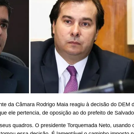
nte da Câmara Rodrigo Maia reagiu à decisão do DEM de
ue ele pertencia, de oposição ao do prefeito de Salvado
seus quadros. O presidente Torquemada Neto, usando o 
, tomou essa decisão. É lamentável o caminho imposto p