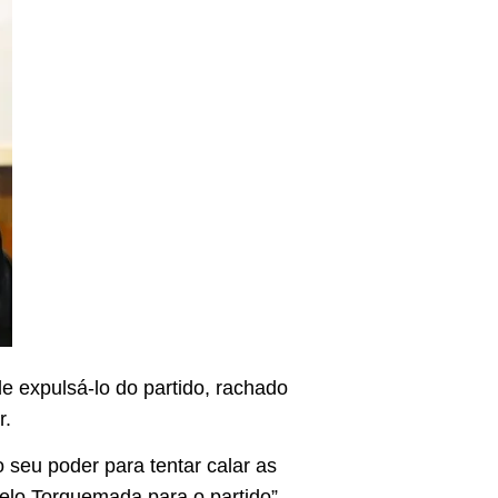
 expulsá-lo do partido, rachado
r.
seu poder para tentar calar as
elo Torquemada para o partido”,