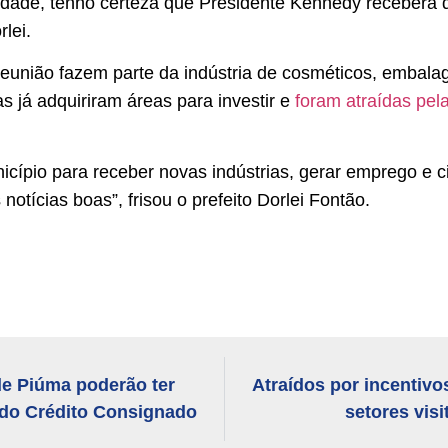
cidade, tenho certeza que Presidente Kennedy receberá 
lei.
eunião fazem parte da indústria de cosméticos, embala
s já adquiriram áreas para investir e
foram atraídas pela
ípio para receber novas indústrias, gerar emprego e ci
notícias boas”, frisou o prefeito Dorlei Fontão.
de Piúma poderão ter
Atraídos por incentivo
do Crédito Consignado
setores vis