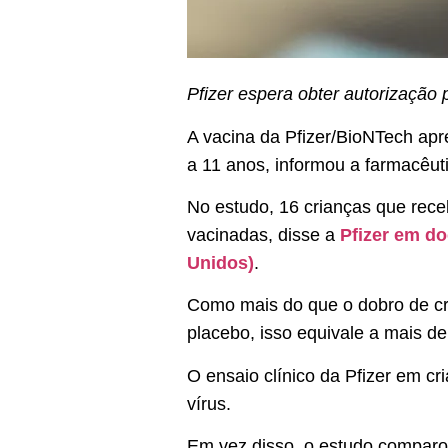
Pfizer espera obter autorização
A vacina da Pfizer/BioNTech apr
a 11 anos, informou a farmacêuti
No estudo, 16 crianças que rec
vacinadas, disse a
Pfizer em d
Unidos)
.
Como mais do que o dobro de cr
placebo, isso equivale a mais de
O ensaio clínico da Pfizer em cr
vírus.
Em vez disso, o estudo comparou