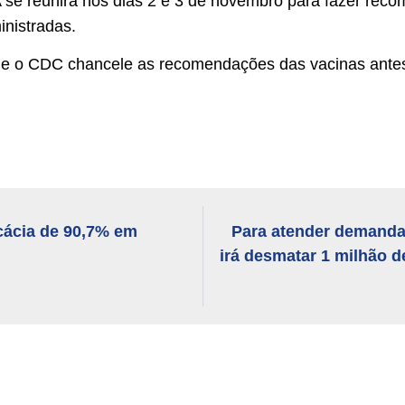
e reunirá nos dias 2 e 3 de novembro para fazer rec
nistradas.
ue o CDC chancele as recomendações das vacinas antes
icácia de 90,7% em
Para atender demanda
irá desmatar 1 milhão 