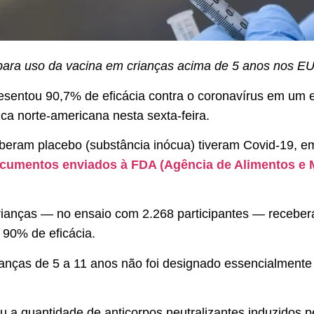
 para uso da vacina em crianças acima de 5 anos nos E
esentou 90,7% de eficácia contra o coronavírus em um e
ca norte-americana nesta sexta-feira.
eberam placebo (substância inócua) tiveram Covid-19,
ocumentos enviados à FDA (Agência de Alimentos e
ianças — no ensaio com 2.268 participantes — receber
 90% de eficácia.
ianças de 5 a 11 anos não foi designado essencialmente 
 a quantidade de anticorpos neutralizantes induzidos p