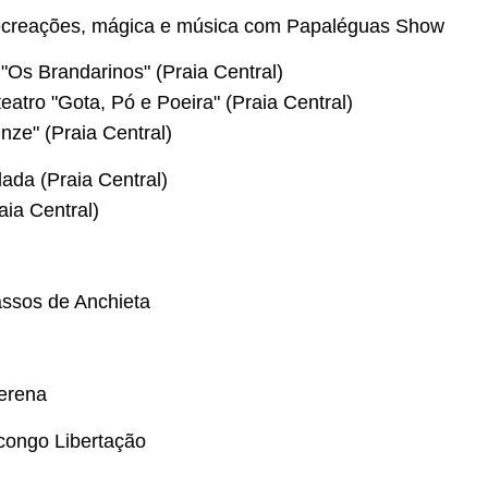
recreações, mágica e música com Papaléguas Show
"Os Brandarinos" (Praia Central)
atro "Gota, Pó e Poeira" (Praia Central)
ze" (Praia Central)
da (Praia Central)
aia Central)
ssos de Anchieta
erena
congo Libertação