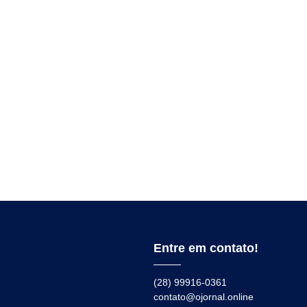
Entre em contato!
(28) 99916-0361
contato@ojornal.online