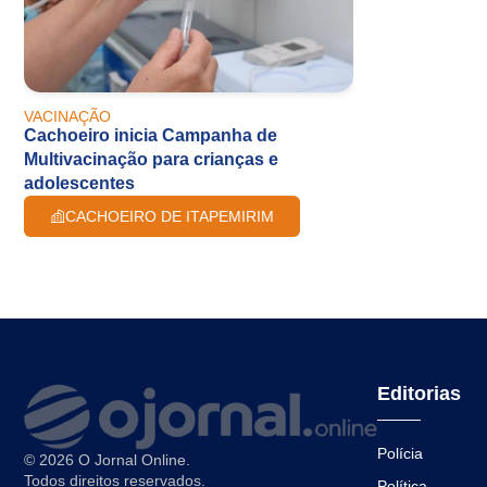
VACINAÇÃO
Cachoeiro inicia Campanha de
Multivacinação para crianças e
adolescentes
CACHOEIRO DE ITAPEMIRIM
Editorias
Polícia
© 2026 O Jornal Online.
Todos direitos reservados.
Política