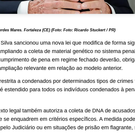
rdes Mares. Fortaleza (CE) (Foto: Foto: Ricardo Stuckert / PR)
 Silva sancionou uma nova lei que modifica de forma sign
, ampliando a coleta de material genético no sistema pen
cumprimento de pena em regime fechado deverão, obriga
mpliação relevante em relação ao modelo anterior.
 restrita a condenados por determinados tipos de crimes
 é estendido para todos os indivíduos condenados à pe
texto legal também autoriza a coleta de DNA de acusa
e se enquadrem em critérios específicos. A medida pod
pelo Judiciário ou em situações de prisão em flagrante,