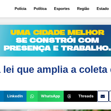
3
Polícia
Política
Esportes
Região
Estado
 lei que amplia a colet
LinkedIn
WhatsApp
Threads