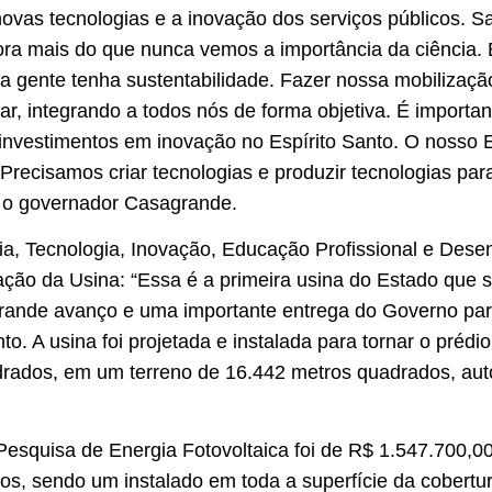
novas tecnologias e a inovação dos serviços públicos. 
ora mais do que nunca vemos a importância da ciência. 
 a gente tenha sustentabilidade. Fazer nossa mobilizaç
ar, integrando a todos nós de forma objetiva. É import
investimentos em inovação no Espírito Santo. O nosso 
 Precisamos criar tecnologias e produzir tecnologias p
e o governador Casagrande.
cia, Tecnologia, Inovação, Educação Profissional e Des
ação da Usina: “Essa é a primeira usina do Estado que 
 grande avanço e uma importante entrega do Governo par
o. A usina foi projetada e instalada para tornar o préd
drados, em um terreno de 16.442 metros quadrados, aut
Pesquisa de Energia Fotovoltaica foi de R$ 1.547.700,00
os, sendo um instalado em toda a superfície da cobertur