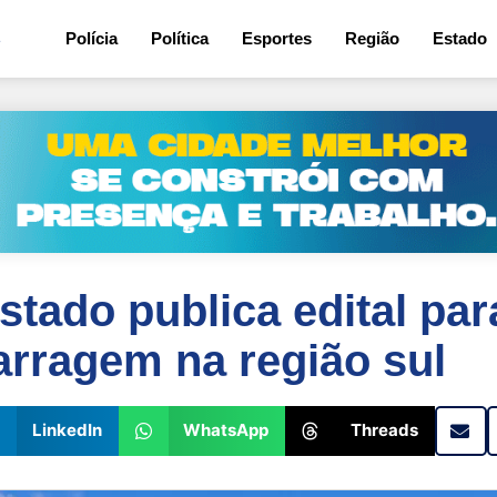
4
Polícia
Política
Esportes
Região
Estado
tado publica edital pa
arragem na região sul
LinkedIn
WhatsApp
Threads