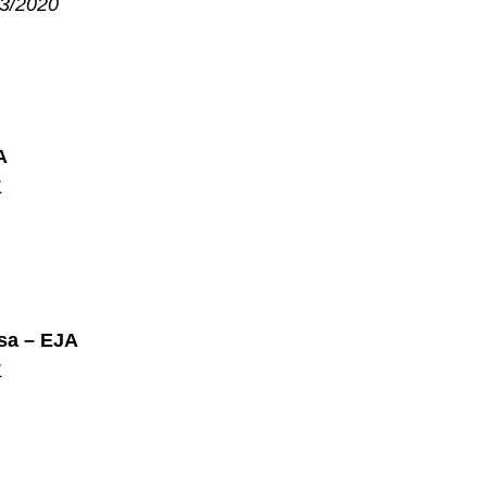
23/2020
JA
1
sa – EJA
1