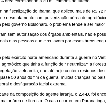
 A área corresponde a 30 mil campos de futebol.
m na fiscalização do Ibama, que aplicou mais de R$ 72
 de desmatamento com pulverização aérea de agrotóxi
a pelo governo Bolsonaro, o problema tende a ser maio
am sem autorização dos órgãos ambientais, não é possí
nimais e as pessoas que circulavam por essas áreas enqu
 pelo exército norte-americano durante a guerra no Vie
agrotóxico que tinha a função de “ neutralizar” a flores
vegetação vietnamita, que até hoje contém resíduos dess
quase 50 anos do fim da guerra, muitas crianças no pa
bral e desfiguração facial extrema.
arte da composição do agente laranja, o 2,4-D, foi enco
 maior área de floresta. O caso ocorreu em Paranatinga