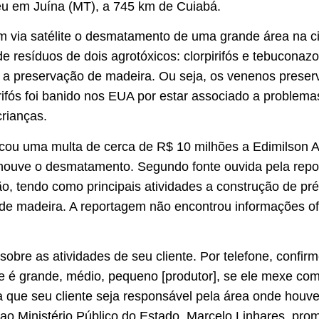
u em Juína (MT), a 745 km de Cuiabá.
m via satélite o desmatamento de uma grande área na ci
e resíduos de dois agrotóxicos: clorpirifós e tebuconaz
ara a preservação de madeira. Ou seja, os venenos prese
irifós foi banido nos EUA por estar associado a problem
crianças.
cou uma multa de cerca de R$ 10 milhões a Edimilson A
houve o desmatamento. Segundo fonte ouvida pela rep
ão, tendo como principais atividades a construção de pr
 de madeira. A reportagem não encontrou informações of
bre as atividades de seu cliente. Por telefone, confirm
e é grande, médio, pequeno [produtor], se ele mexe co
a que seu cliente seja responsável pela área onde houv
o Ministério Público do Estado. Marcelo Linhares, promo