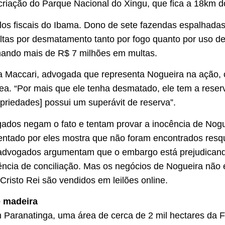
criação do Parque Nacional do Xingu, que fica a 18km d
los fiscais do Ibama. Dono de sete fazendas espalhada
ltas por desmatamento tanto por fogo quanto por uso de 
omando mais de R$ 7 milhões em multas.
a Maccari, advogada que representa Nogueira na ação, 
. “Por mais que ele tenha desmatado, ele tem a reserv
opriedades] possui um superávit de reserva”.
ados negam o fato e tentam provar a inocência de Nogue
ntado por eles mostra que não foram encontrados resqu
 advogados argumentam que o embargo está prejudicand
iência de conciliação. Mas os negócios de Nogueira nã
risto Rei são vendidos em leilões online.
e madeira
 Paranatinga, uma área de cerca de 2 mil hectares da 