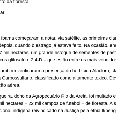
to da floresta.
ar
 Ibama começaram a notar, via satélite, as primeiras cl
depois, quando o estrago já estava feito. Na ocasião, e
37 mil hectares, um grande estoque de sementes de pas
cos glifosato e 2,4-D – que estão entre os mais vendidos
o também verificaram a presença do herbicida Alacloro, 
da Carbossulfano, classificado como altamente tóxico. De
ção aérea.
gueira, dono da Agropecuário Rio da Areia, foi multado 
mil hectares – 22 mil campos de futebol – de floresta. 
adicional indígena reivindicado na Justiça pela etnia Ikpe