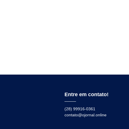
Entre em contato!
(28) 99916-0361
contato@ojornal.online