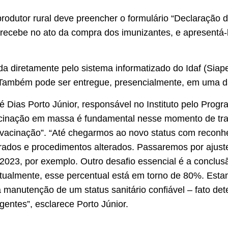
rodutor rural deve preencher o formulário “Declaração 
recebe no ato da compra dos imunizantes, e apresentá-lo
a diretamente pelo sistema informatizado do Idaf (Sia
 Também pode ser entregue, presencialmente, em uma da
é Dias Porto Júnior, responsável no Instituto pelo Progr
vacinação em massa é fundamental nesse momento de tra
 vacinação”. “Até chegarmos ao novo status com reconhe
rados e procedimentos alterados. Passaremos por ajus
e 2023, por exemplo. Outro desafio essencial é a conclu
 Atualmente, esse percentual está em torno de 80%. Es
a manutenção de um status sanitário confiável – fato de
entes”, esclarece Porto Júnior.