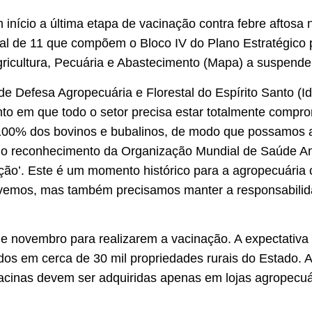
tem início a última etapa de vacinação contra febre aftosa
al de 11 que compõem o Bloco IV do Plano Estratégico p
gricultura, Pecuária e Abastecimento (Mapa) a suspender
o de Defesa Agropecuária e Florestal do Espírito Santo (
o em que todo o setor precisa estar totalmente compr
100% dos bovinos e bubalinos, de modo que possamos a
, o reconhecimento da Organização Mundial de Saúde A
nação’. Este é um momento histórico para a agropecuária
emos, mas também precisamos manter a responsabilidade
 de novembro para realizarem a vacinação. A expectativ
ídos em cerca de 30 mil propriedades rurais do Estado. 
vacinas devem ser adquiridas apenas em lojas agropecuá