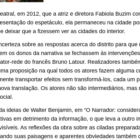
eatral, em 2012, que a atriz e diretora Fabiola Buzim c
esentação do espetáculo, ela permaneceu na cidade por
 deixar que a fizessem ver as cidades do interior.
incerteza sobre as respostas acerca do distrito para q
 nem os donos da narrativa se fechassem às intervenções
a ator-rede do francês Bruno Latour. Realizadores tamb
de uma proposição na qual todos os atores fazem alguma 
nte transportar efeitos sem transformá-los, cada um p
va translação. Os atores não são intermediários, mas 
cial.
 ideias de Walter Benjamin, em “O Narrador: considera
ativas em detrimento da informação, o que leva a outro im
visíveis. As reflexões da obra sobre as ciladas prepara
ando suas paisagens e aparentes obviedades também c