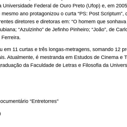
 Universidade Federal de Ouro Preto (Ufop) e, em 2005
o mesmo ano protagonizou o curta “PS: Post Scriptum”, d
rentes diretores e diretoras em: “O homem que sonhava f
ubiana; “Azulzinho” de Jefinho Pinheiro; “João”, de Carlo
 Ferreira.
u em 11 curtas e três longas-metragens, somando 12 p
onais. Atualmente, é mestranda em Estudos de Cinema e 
raduação da Faculdade de Letras e Filosofia da Univer
documentário “Entretorres"
)