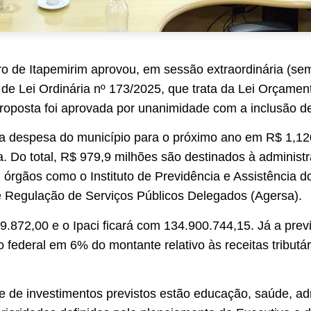
o de Itapemirim aprovou, em sessão extraordinária (sem
to de Lei Ordinária nº 173/2025, que trata da Lei Orçame
 proposta foi aprovada por unanimidade com a inclusão 
xa a despesa do município para o próximo ano em R$ 1,1
ta. Do total, R$ 979,9 milhões são destinados à administ
ui órgãos como o Instituto de Previdência e Assistência 
e Regulação de Serviços Públicos Delegados (Agersa).
9.872,00 e o Ipaci ficará com 134.900.744,15. Já a prev
ão federal em 6% do montante relativo às receitas tributár
 de investimentos previstos estão educação, saúde, ad