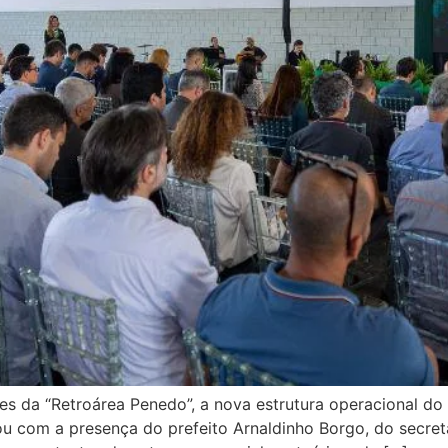
s da “Retroárea Penedo”, a nova estrutura operacional do T
tou com a presença do prefeito Arnaldinho Borgo, do secre