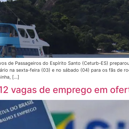
vos de Passageiros do Espírito Santo (Ceturb-ES) preparo
ário na sexta-feira (03) e no sábado (04) para os fãs de 
inha, […]
.312 vagas de emprego em ofe