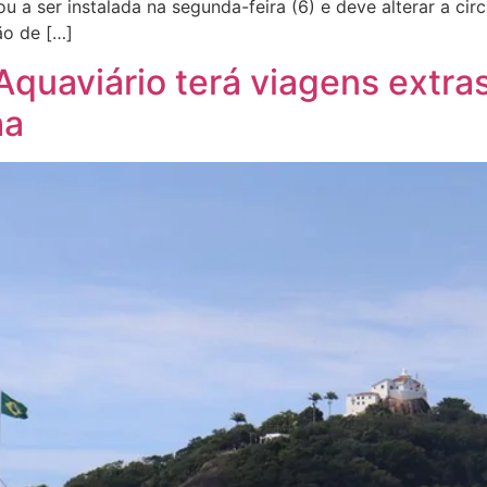
u a ser instalada na segunda-feira (6) e deve alterar a ci
ão de […]
quaviário terá viagens extra
ha