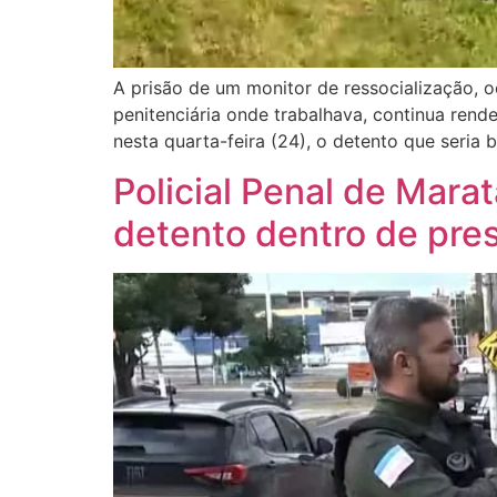
A prisão de um monitor de ressocialização, oc
penitenciária onde trabalhava, continua ren
nesta quarta-feira (24), o detento que seria b
Policial Penal de Mara
detento dentro de pres