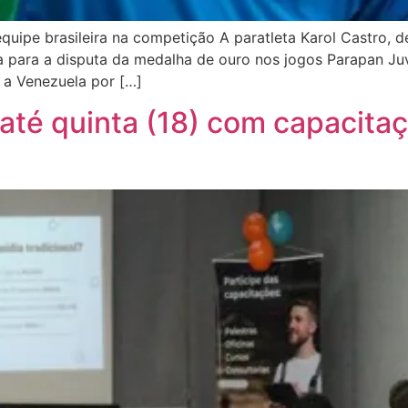
uipe brasileira na competição A paratleta Karol Castro, d
ada para a disputa da medalha de ouro nos jogos Parapan J
u a Venezuela por […]
té quinta (18) com capacitaç