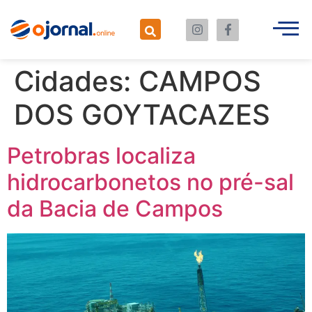
Cidades:
CAMPOS
DOS GOYTACAZES
Petrobras localiza
hidrocarbonetos no pré-sal
da Bacia de Campos