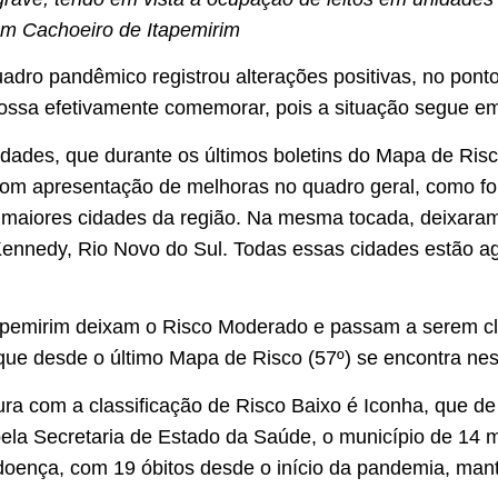
em Cachoeiro de Itapemirim
dro pandêmico registrou alterações positivas, no ponto
ossa efetivamente comemorar, pois a situação segue em
cidades, que durante os últimos boletins do Mapa de Ri
com apresentação de melhoras no quadro geral, como fo
 maiores cidades da região. Na mesma tocada, deixaram
Kennedy, Rio Novo do Sul. Todas essas cidades estão ag
tapemirim deixam o Risco Moderado e passam a serem cla
ue desde o último Mapa de Risco (57º) se encontra nest
gura com a classificação de Risco Baixo é Iconha, que d
 pela Secretaria de Estado da Saúde, o município de 14 mi
doença, com 19 óbitos desde o início da pandemia, man