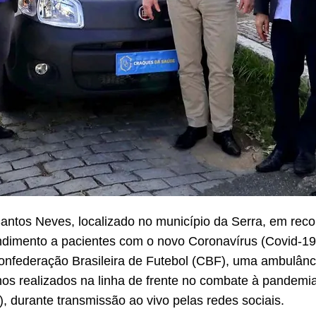
Santos Neves, localizado no município da Serra, em rec
ndimento a pacientes com o novo Coronavírus (Covid-19)
onfederação Brasileira de Futebol (CBF), uma ambulânc
hos realizados na linha de frente no combate à pandemia
), durante transmissão ao vivo pelas redes sociais.