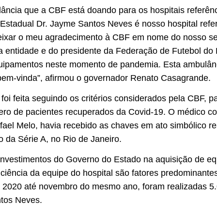
ncia que a CBF está doando para os hospitais referênc
l Estadual Dr. Jayme Santos Neves é nosso hospital ref
eixar o meu agradecimento à CBF em nome do nosso se
a entidade e do presidente da Federação de Futebol do E
ipamentos neste momento de pandemia. Esta ambulânc
bem-vinda”, afirmou o governador Renato Casagrande.
foi feita seguindo os critérios considerados pela CBF, 
ero de pacientes recuperados da Covid-19. O médico c
afael Melo, havia recebido as chaves em ato simbólico r
 da Série A, no Rio de Janeiro.
investimentos do Governo do Estado na aquisição de eq
ciência da equipe do hospital são fatores predominant
 2020 até novembro do mesmo ano, foram realizadas 5.0
ntos Neves.