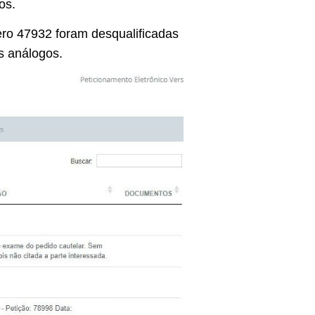
dos.
ro 47932 foram desqualificadas
s análogos.