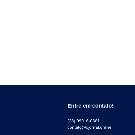
Entre em contato!
(28) 99916-0361
contato@ojornal.online