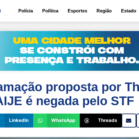
4
Polícia
Política
Esportes
Região
Estado
amação proposta por T
AIJE é negada pelo STF
LinkedIn
WhatsApp
Threads